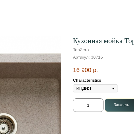
Кухонная мойка To
TopZero
Артикул:
30716
16 900
р.
Characteristics
Заказать